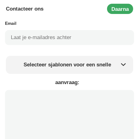
Contacteer ons
Daarna
Email
Selecteer sjablonen voor een snelle
Product prijs
Min.order quantity
aanvraag:
Vraag een staal aan
Meer details