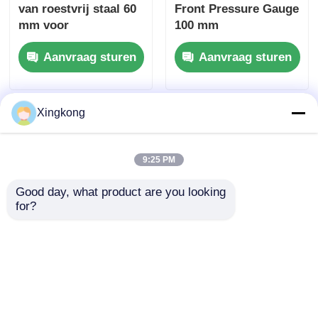
van roestvrij staal 60
Front Pressure Gauge
mm voor
100 mm
hydraulische / lucht /
Veiligheidsversie Alle
Aanvraag sturen
Aanvraag sturen
industriële
roestvrij staal
toepassingen
Xingkong
9:25 PM
Good day, what product are you looking 
for?
12 bar 63 mm
20 bar all roestvrij
manometer voor
staal
paneelmontage,
drukmeterpaneel 40
voorflens, volledig
mm met glazen lens
Aanvraag sturen
Aanvraag sturen
roestvrij staal EN