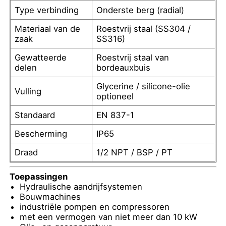
Type verbinding
Onderste berg (radial)
Materiaal van de
Roestvrij staal (SS304 /
Fabrieksreis
zaak
SS316)
Gewatteerde
Roestvrij staal van
Kwaliteitscontrole
delen
bordeauxbuis
Glycerine / silicone-olie
Vulling
Contacteer ons
optioneel
Standaard
EN 837-1
Vraag een offerte aan
Bescherming
IP65
Draad
1/2 NPT / BSP / PT
Drukmeter van roestvrij staal
Toepassingen
Hydraulische aandrijfsystemen
schokbestendige drukmeter
Bouwmachines
industriële pompen en compressoren
met een vermogen van niet meer dan 10 kW
Temperatuur- en manometer