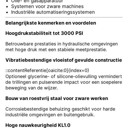
Olie- en gasapparatuur
Systemen voor zware machines
Industriële automatiseringssystemen
vloeistofgevulde drukmeter
Belangrijkste kenmerken en voordelen
Hoogdrukstabiliteit tot 3000 PSI
Elektrische contactdrukmeter
Betrouwbare prestaties in hydraulische omgevingen
met hoge druk met een stabiele meetprestatie.
Druktestsets
Vibratiebestendige vloeistof gevulde constructie
droge drukmeter
::contentReferentie[oaicite:0]{index=0}
Optioneel glycerine- of silicone-olievulling vermindert
de trillingen en pulserende impact voor een soepelere
Mini-drukmeter
beweging van de wijzer.
Bouw van roestvrij staal voor zware werken
Digitale manometer
Corrosiebestendige behuizing geschikt voor harde
industriële omgevingen en buitengebruik.
Drukmeter voor nutsvoorzieningen
Hoge nauwkeurigheid KL1.0