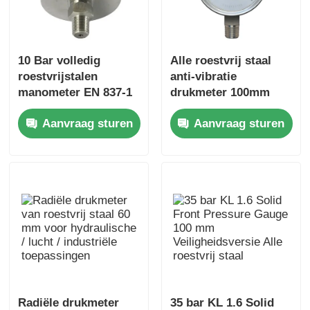
10 Bar volledig
Alle roestvrij staal
roestvrijstalen
anti-vibratie
manometer EN 837-1
drukmeter 100mm
manometer
vloeistof gevulde IP65
Aanvraag sturen
Aanvraag sturen
verwarmingssysteem
industriële
aan de achterkant
manometer
Radiële drukmeter
35 bar KL 1.6 Solid