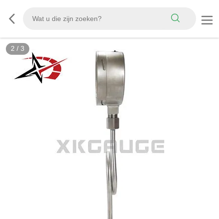
2
/
3