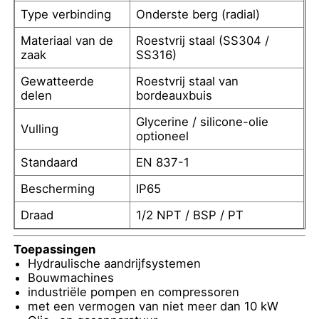
Type verbinding
Onderste berg (radial)
Materiaal van de
Roestvrij staal (SS304 /
Fabrieksreis
zaak
SS316)
Gewatteerde
Roestvrij staal van
Kwaliteitscontrole
delen
bordeauxbuis
Glycerine / silicone-olie
Vulling
Contacteer ons
optioneel
Standaard
EN 837-1
Vraag een offerte aan
Bescherming
IP65
Draad
1/2 NPT / BSP / PT
Drukmeter van roestvrij staal
Toepassingen
Hydraulische aandrijfsystemen
schokbestendige drukmeter
Bouwmachines
industriële pompen en compressoren
met een vermogen van niet meer dan 10 kW
Temperatuur- en manometer