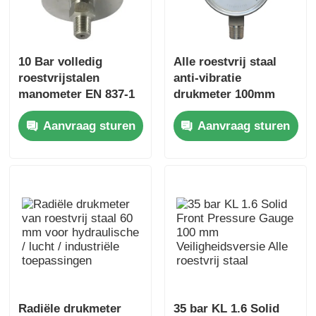
10 Bar volledig
Alle roestvrij staal
roestvrijstalen
anti-vibratie
manometer EN 837-1
drukmeter 100mm
manometer
vloeistof gevulde IP65
Aanvraag sturen
Aanvraag sturen
verwarmingssysteem
industriële
aan de achterkant
manometer
Radiële drukmeter
35 bar KL 1.6 Solid