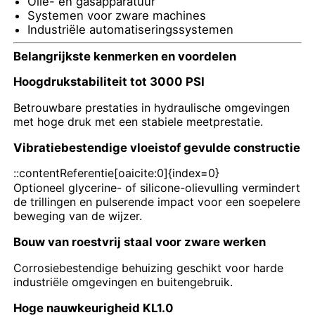
Olie- en gasapparatuur
Systemen voor zware machines
Industriële automatiseringssystemen
vloeistofgevulde drukmeter
Belangrijkste kenmerken en voordelen
Hoogdrukstabiliteit tot 3000 PSI
Elektrische contactdrukmeter
Betrouwbare prestaties in hydraulische omgevingen
met hoge druk met een stabiele meetprestatie.
Druktestsets
Vibratiebestendige vloeistof gevulde constructie
droge drukmeter
::contentReferentie[oaicite:0]{index=0}
Optioneel glycerine- of silicone-olievulling vermindert
de trillingen en pulserende impact voor een soepelere
Mini-drukmeter
beweging van de wijzer.
Bouw van roestvrij staal voor zware werken
Digitale manometer
Corrosiebestendige behuizing geschikt voor harde
industriële omgevingen en buitengebruik.
Drukmeter voor nutsvoorzieningen
Hoge nauwkeurigheid KL1.0