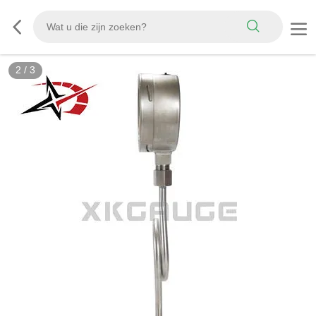
2
/
3