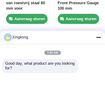
van roestvrij staal 60
Front Pressure Gauge
mm voor
100 mm
hydraulische / lucht /
Veiligheidsversie Alle
Aanvraag sturen
Aanvraag sturen
industriële
roestvrij staal
toepassingen
Xingkong
7:05 AM
Good day, what product are you looking 
for?
12 bar 63 mm
20 bar all roestvrij
manometer voor
staal
paneelmontage,
drukmeterpaneel 40
voorflens, volledig
mm met glazen lens
Aanvraag sturen
Aanvraag sturen
roestvrij staal EN