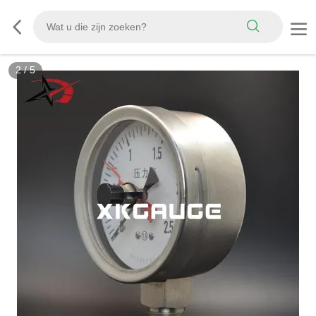
2
/
5