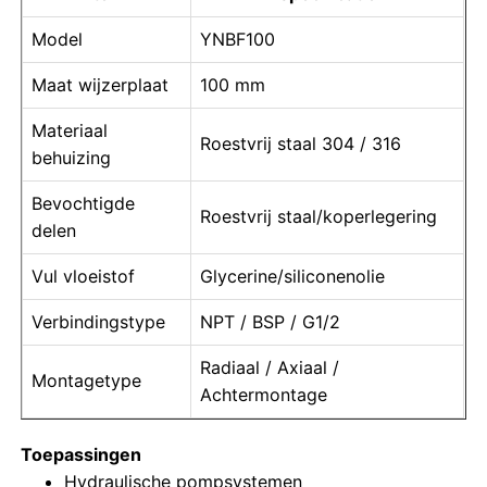
Model
YNBF100
vloeistofgevulde drukmeter
Maat wijzerplaat
100 mm
Elektrische contactdrukmeter
Materiaal
Roestvrij staal 304 / 316
behuizing
Druktestsets
Bevochtigde
Roestvrij staal/koperlegering
delen
droge drukmeter
Vul vloeistof
Glycerine/siliconenolie
Verbindingstype
NPT / BSP / G1/2
Mini-drukmeter
Radiaal / Axiaal /
Montagetype
Achtermontage
Digitale manometer
Toepassingen
Drukmeter voor nutsvoorzieningen
Hydraulische pompsystemen