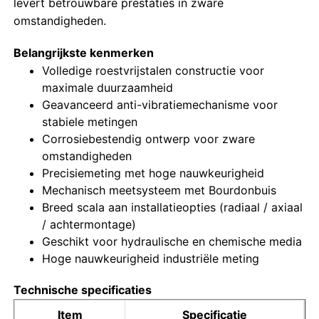
levert betrouwbare prestaties in zware
omstandigheden.
Fabrieksreis
Belangrijkste kenmerken
Volledige roestvrijstalen constructie voor
Kwaliteitscontrole
maximale duurzaamheid
Geavanceerd anti-vibratiemechanisme voor
stabiele metingen
Contacteer ons
Corrosiebestendig ontwerp voor zware
omstandigheden
Precisiemeting met hoge nauwkeurigheid
Vraag een offerte aan
Mechanisch meetsysteem met Bourdonbuis
Breed scala aan installatieopties (radiaal / axiaal
Drukmeter van roestvrij staal
/ achtermontage)
Geschikt voor hydraulische en chemische media
Hoge nauwkeurigheid industriële meting
schokbestendige drukmeter
Technische specificaties
Temperatuur- en manometer
Item
Specificatie