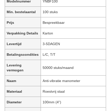
Modelnummer
YNBF100
Min. bestelaantal
100 stuks
Prijs
Bespreekbaar
Verpakking Details
Karton
Levertijd
3-5DAGEN
Betalingscondities
L/C, T/T
Levering
50000 stuks/maand
vermogen
Naam
Anti-vibratie manometer
Materiaal
Roestvrij staal
Diameter
100mm (4“)